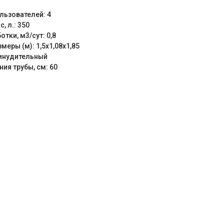
льзователей: 4
, л.: 350
тки, м3/сут: 0,8
меры (м): 1,5х1,08х1,85
ринудительный
ния трубы, cм: 60