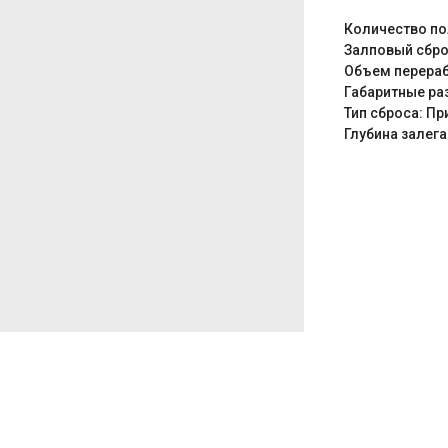
Количество по
Залповый сброс
Объем перерабо
Габаритные раз
Тип сброса: П
Глубина залега